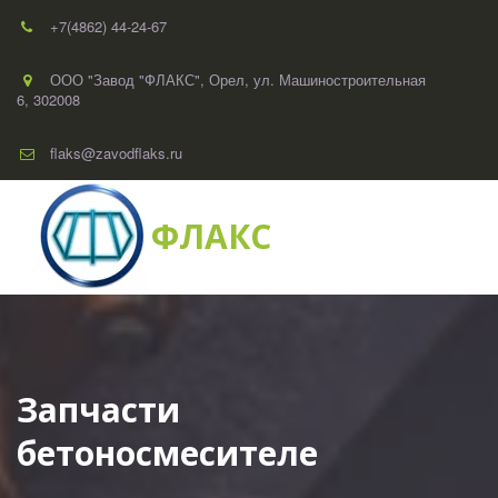
+7(4862) 44-24-67
ООО "Завод "ФЛАКС"
,
Орел
,
ул. Машиностроительная
6
,
302008
flaks@zavodflaks.ru
ФЛАКС
Запчасти 
бетоносмесителе